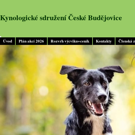
Kynologické sdružení České Budějovice
Úvod
Plán akcí 2026
Rozvrh výcviku+ceník
Kontakty
Členská 