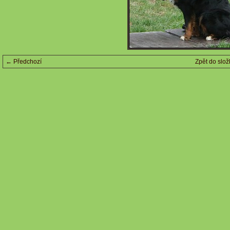
← Předchozí
Zpět do slož