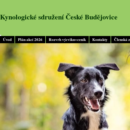
Kynologické sdružení České Budějovice
Úvod
Plán akcí 2026
Rozvrh výcviku+ceník
Kontakty
Členská 