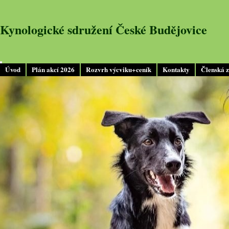
Kynologické sdružení České Budějovice
Úvod
Plán akcí 2026
Rozvrh výcviku+ceník
Kontakty
Členská 