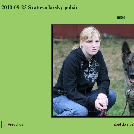
2010-09-25 Svatováclavský pohár
0080
← Předchozí
Zpět do slož