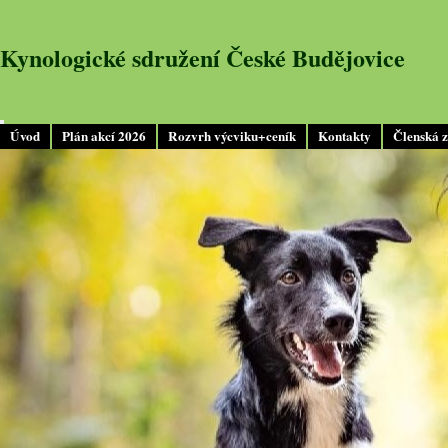
Kynologické sdružení České Budějovice
Úvod
Plán akcí 2026
Rozvrh výcviku+ceník
Kontakty
Členská 