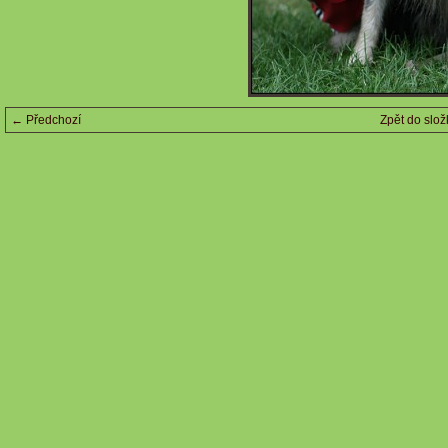
← Předchozí
Zpět do slož