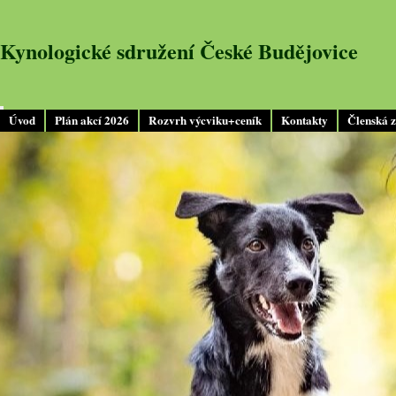
Kynologické sdružení České Budějovice
Úvod
Plán akcí 2026
Rozvrh výcviku+ceník
Kontakty
Členská 