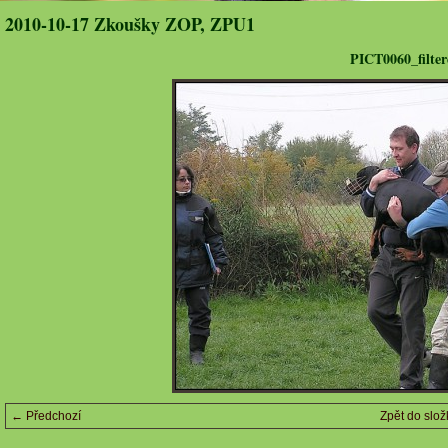
2010-10-17 Zkoušky ZOP, ZPU1
PICT0060_filter
← Předchozí
Zpět do slož