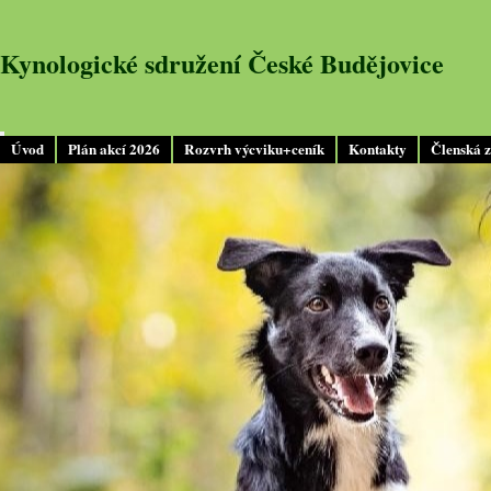
Kynologické sdružení České Budějovice
Úvod
Plán akcí 2026
Rozvrh výcviku+ceník
Kontakty
Členská 