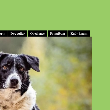
orty
Dogpuller
Obedience
Fotoalbum
Kudy k nám