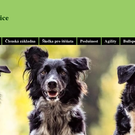
ice
Členská základna
Školka pro štěňata
Poslušnost
Agility
Bullsp