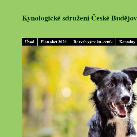
Kynologické sdružení České Budějov
Úvod
Plán akcí 2026
Rozvrh výcviku+ceník
Kontakty