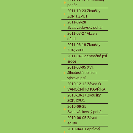
pohár
2011-10-23 Zkoušky
ZOP a ZPU1
2011-09-28
Svatováclavský pohár
2011-07-27 Akce s
dětmi
2011-06-19 Zkoušky
ZOP, ZPU1
2011-04-12 Statečné psí
srdce
2011-03-05 XVI.
Jihočeská oblastní
výstava psů
2010-12-12 Závod O
VÁNOČNÍHO KAPŘÍKA
2010-10-17 Zkoušky
ZOP, ZPU1
2010-09-25
Svatováclavský pohár
2010-06-05 Závod
agility
2010-04-01 Aprílový