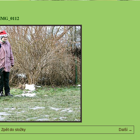
IMG_0112
Zpět do složky
Další →