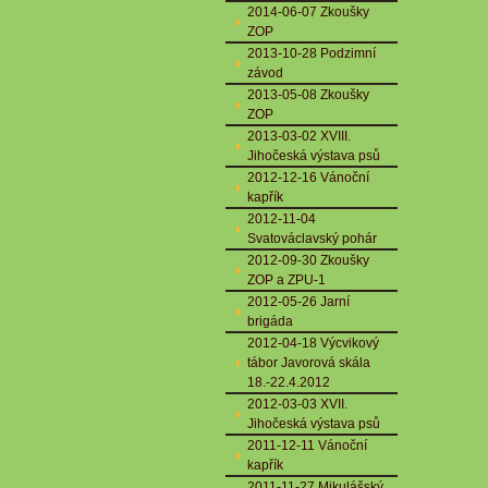
2014-06-07 Zkoušky
ZOP
2013-10-28 Podzimní
závod
2013-05-08 Zkoušky
ZOP
2013-03-02 XVIII.
Jihočeská výstava psů
2012-12-16 Vánoční
kapřík
2012-11-04
Svatováclavský pohár
2012-09-30 Zkoušky
ZOP a ZPU-1
2012-05-26 Jarní
brigáda
2012-04-18 Výcvikový
tábor Javorová skála
18.-22.4.2012
2012-03-03 XVII.
Jihočeská výstava psů
2011-12-11 Vánoční
kapřík
2011-11-27 Mikulášský