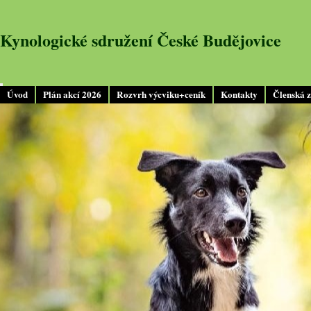
Kynologické sdružení České Budějovice
Úvod
Plán akcí 2026
Rozvrh výcviku+ceník
Kontakty
Členská 