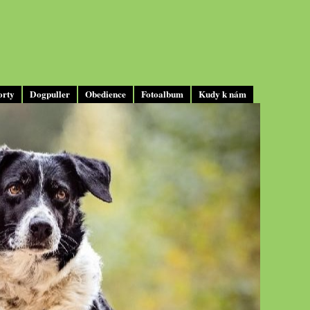
orty
Dogpuller
Obedience
Fotoalbum
Kudy k nám