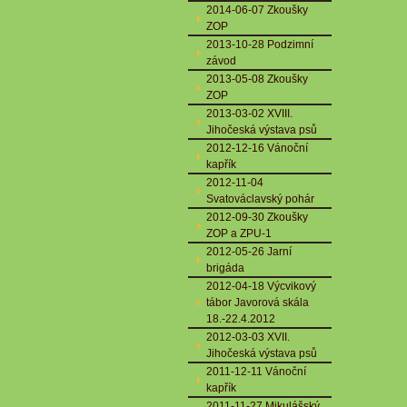
2014-06-07 Zkoušky
ZOP
2013-10-28 Podzimní
závod
2013-05-08 Zkoušky
ZOP
2013-03-02 XVIII.
Jihočeská výstava psů
2012-12-16 Vánoční
kapřík
2012-11-04
Svatováclavský pohár
2012-09-30 Zkoušky
ZOP a ZPU-1
2012-05-26 Jarní
brigáda
2012-04-18 Výcvikový
tábor Javorová skála
18.-22.4.2012
2012-03-03 XVII.
Jihočeská výstava psů
2011-12-11 Vánoční
kapřík
2011-11-27 Mikulášský