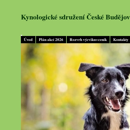
Kynologické sdružení České Budějov
Úvod
Plán akcí 2026
Rozvrh výcviku+ceník
Kontakty