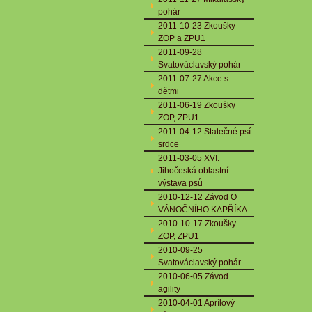
pohár
2011-10-23 Zkoušky
ZOP a ZPU1
2011-09-28
Svatováclavský pohár
2011-07-27 Akce s
dětmi
2011-06-19 Zkoušky
ZOP, ZPU1
2011-04-12 Statečné psí
srdce
2011-03-05 XVI.
Jihočeská oblastní
výstava psů
2010-12-12 Závod O
VÁNOČNÍHO KAPŘÍKA
2010-10-17 Zkoušky
ZOP, ZPU1
2010-09-25
Svatováclavský pohár
2010-06-05 Závod
agility
2010-04-01 Aprílový