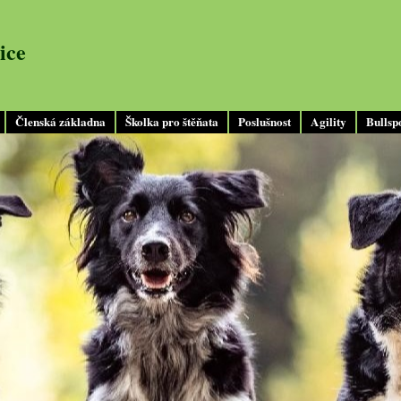
ice
Členská základna
Školka pro štěňata
Poslušnost
Agility
Bullsp