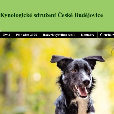
Kynologické sdružení České Budějovice
Úvod
Plán akcí 2026
Rozvrh výcviku+ceník
Kontakty
Členská 