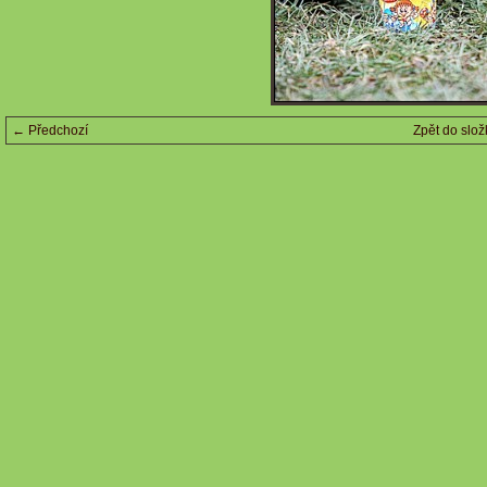
← Předchozí
Zpět do slož