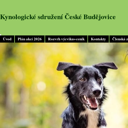
Kynologické sdružení České Budějovice
Úvod
Plán akcí 2026
Rozvrh výcviku+ceník
Kontakty
Členská 