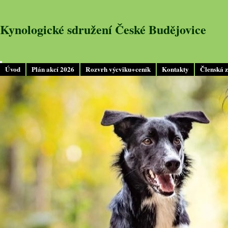
Kynologické sdružení České Budějovice
Úvod
Plán akcí 2026
Rozvrh výcviku+ceník
Kontakty
Členská 