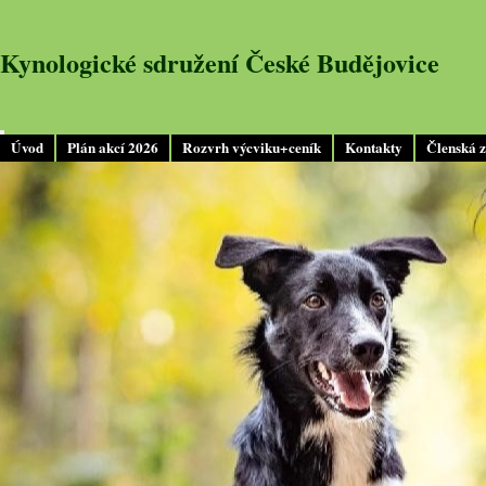
Kynologické sdružení České Budějovice
Úvod
Plán akcí 2026
Rozvrh výcviku+ceník
Kontakty
Členská 