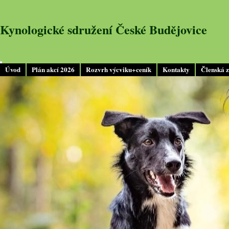
Kynologické sdružení České Budějovice
Úvod
Plán akcí 2026
Rozvrh výcviku+ceník
Kontakty
Členská 