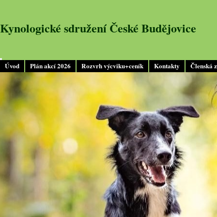
Kynologické sdružení České Budějovice
Úvod
Plán akcí 2026
Rozvrh výcviku+ceník
Kontakty
Členská 