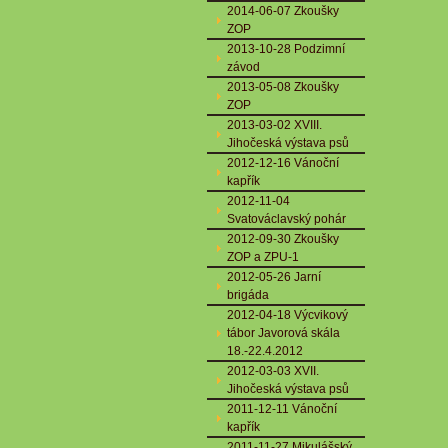
2014-06-07 Zkoušky
ZOP
2013-10-28 Podzimní
závod
2013-05-08 Zkoušky
ZOP
2013-03-02 XVIII.
Jihočeská výstava psů
2012-12-16 Vánoční
kapřík
2012-11-04
Svatováclavský pohár
2012-09-30 Zkoušky
ZOP a ZPU-1
2012-05-26 Jarní
brigáda
2012-04-18 Výcvikový
tábor Javorová skála
18.-22.4.2012
2012-03-03 XVII.
Jihočeská výstava psů
2011-12-11 Vánoční
kapřík
2011-11-27 Mikulášský