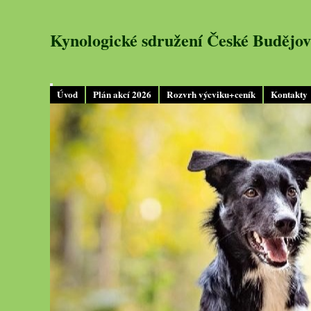
Kynologické sdružení České Budějov
Úvod
Plán akcí 2026
Rozvrh výcviku+ceník
Kontakty