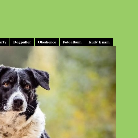
orty
Dogpuller
Obedience
Fotoalbum
Kudy k nám