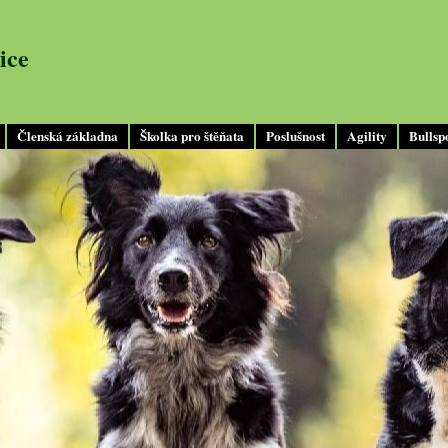
ice
Členská základna
Školka pro štěňata
Poslušnost
Agility
Bullsp