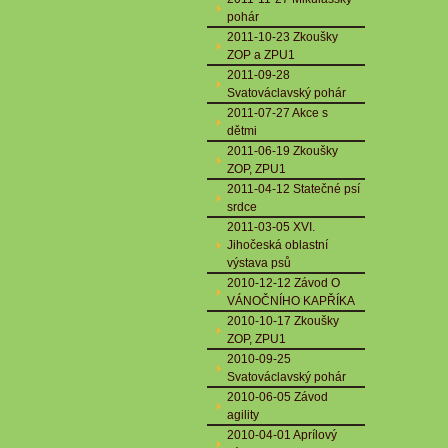
pohár
2011-10-23 Zkoušky
ZOP a ZPU1
2011-09-28
Svatováclavský pohár
2011-07-27 Akce s
dětmi
2011-06-19 Zkoušky
ZOP, ZPU1
2011-04-12 Statečné psí
srdce
2011-03-05 XVI.
Jihočeská oblastní
výstava psů
2010-12-12 Závod O
VÁNOČNÍHO KAPŘÍKA
2010-10-17 Zkoušky
ZOP, ZPU1
2010-09-25
Svatováclavský pohár
2010-06-05 Závod
agility
2010-04-01 Aprílový