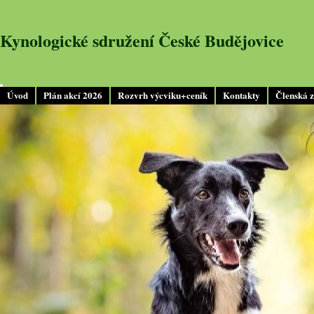
Kynologické sdružení České Budějovice
Úvod
Plán akcí 2026
Rozvrh výcviku+ceník
Kontakty
Členská 