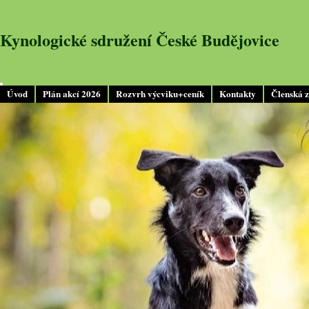
Kynologické sdružení České Budějovice
Úvod
Plán akcí 2026
Rozvrh výcviku+ceník
Kontakty
Členská 