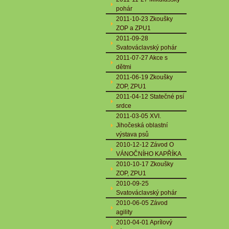
pohár
2011-10-23 Zkoušky
ZOP a ZPU1
2011-09-28
Svatováclavský pohár
2011-07-27 Akce s
dětmi
2011-06-19 Zkoušky
ZOP, ZPU1
2011-04-12 Statečné psí
srdce
2011-03-05 XVI.
Jihočeská oblastní
výstava psů
2010-12-12 Závod O
VÁNOČNÍHO KAPŘÍKA
2010-10-17 Zkoušky
ZOP, ZPU1
2010-09-25
Svatováclavský pohár
2010-06-05 Závod
agility
2010-04-01 Aprílový