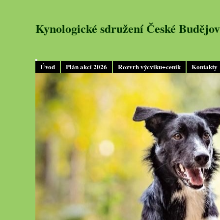
Kynologické sdružení České Budějov
Úvod
Plán akcí 2026
Rozvrh výcviku+ceník
Kontakty