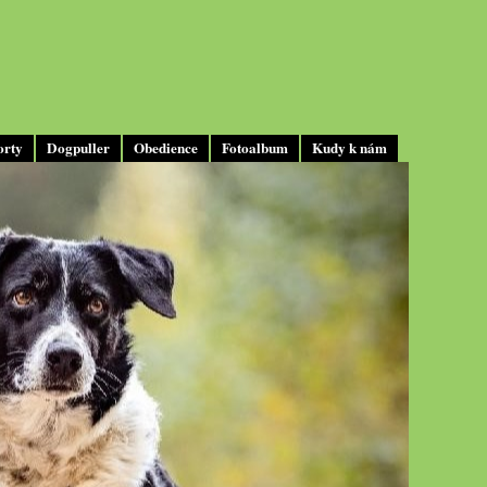
orty
Dogpuller
Obedience
Fotoalbum
Kudy k nám