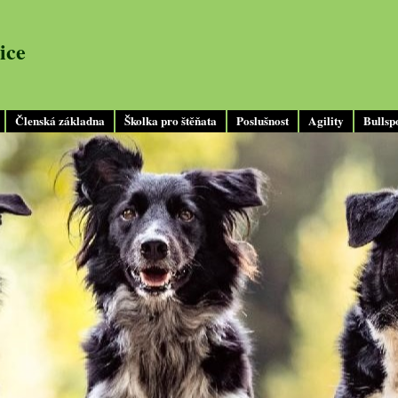
ice
Členská základna
Školka pro štěňata
Poslušnost
Agility
Bullsp