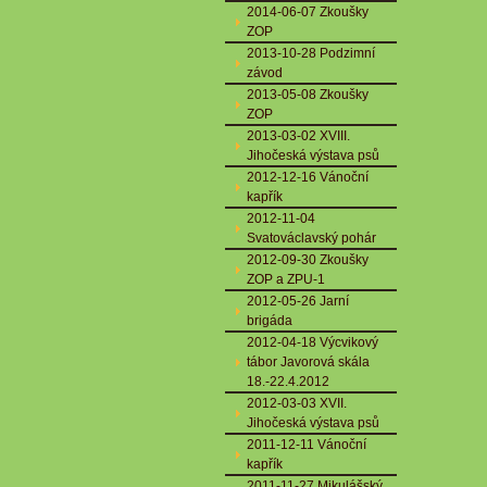
2014-06-07 Zkoušky
ZOP
2013-10-28 Podzimní
závod
2013-05-08 Zkoušky
ZOP
2013-03-02 XVIII.
Jihočeská výstava psů
2012-12-16 Vánoční
kapřík
2012-11-04
Svatováclavský pohár
2012-09-30 Zkoušky
ZOP a ZPU-1
2012-05-26 Jarní
brigáda
2012-04-18 Výcvikový
tábor Javorová skála
18.-22.4.2012
2012-03-03 XVII.
Jihočeská výstava psů
2011-12-11 Vánoční
kapřík
2011-11-27 Mikulášský