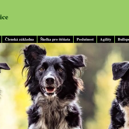
ice
Členská základna
Školka pro štěňata
Poslušnost
Agility
Bullsp