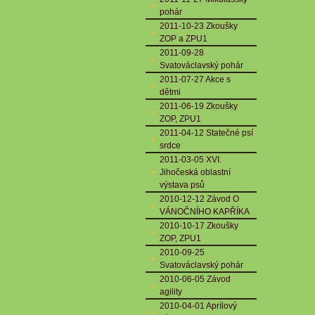
pohár
2011-10-23 Zkoušky
ZOP a ZPU1
2011-09-28
Svatováclavský pohár
2011-07-27 Akce s
dětmi
2011-06-19 Zkoušky
ZOP, ZPU1
2011-04-12 Statečné psí
srdce
2011-03-05 XVI.
Jihočeská oblastní
výstava psů
2010-12-12 Závod O
VÁNOČNÍHO KAPŘÍKA
2010-10-17 Zkoušky
ZOP, ZPU1
2010-09-25
Svatováclavský pohár
2010-06-05 Závod
agility
2010-04-01 Aprílový