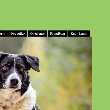
orty
Dogpuller
Obedience
Fotoalbum
Kudy k nám