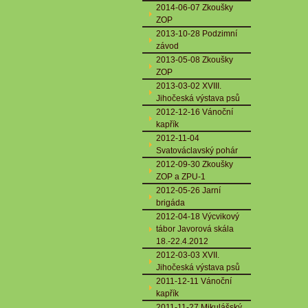
2014-06-07 Zkoušky
ZOP
2013-10-28 Podzimní
závod
2013-05-08 Zkoušky
ZOP
2013-03-02 XVIII.
Jihočeská výstava psů
2012-12-16 Vánoční
kapřík
2012-11-04
Svatováclavský pohár
2012-09-30 Zkoušky
ZOP a ZPU-1
2012-05-26 Jarní
brigáda
2012-04-18 Výcvikový
tábor Javorová skála
18.-22.4.2012
2012-03-03 XVII.
Jihočeská výstava psů
2011-12-11 Vánoční
kapřík
2011-11-27 Mikulášský