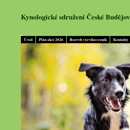
Kynologické sdružení České Budějov
Úvod
Plán akcí 2026
Rozvrh výcviku+ceník
Kontakty