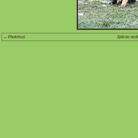
← Předchozí
Zpět do slož