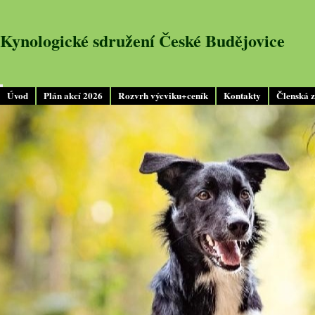
Kynologické sdružení České Budějovice
Úvod
Plán akcí 2026
Rozvrh výcviku+ceník
Kontakty
Členská 