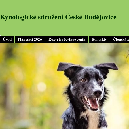
Kynologické sdružení České Budějovice
Úvod
Plán akcí 2026
Rozvrh výcviku+ceník
Kontakty
Členská 