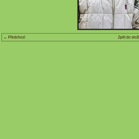
← Předchozí
Zpět do slož