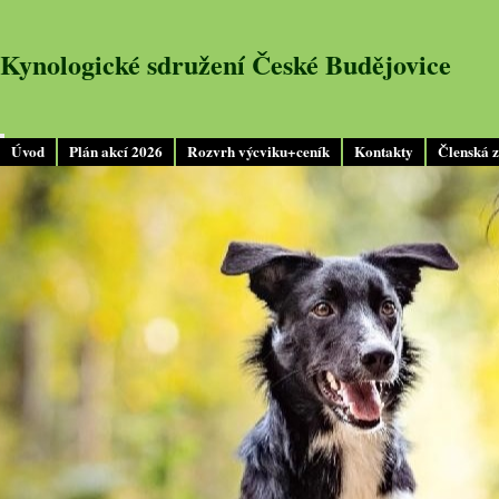
Kynologické sdružení České Budějovice
Úvod
Plán akcí 2026
Rozvrh výcviku+ceník
Kontakty
Členská 