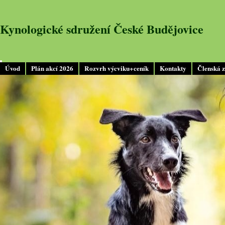
Kynologické sdružení České Budějovice
Úvod
Plán akcí 2026
Rozvrh výcviku+ceník
Kontakty
Členská 