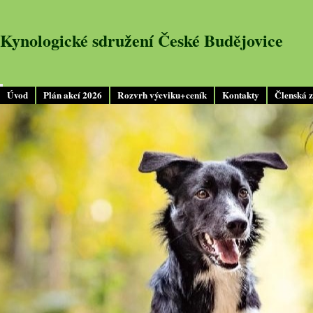
Kynologické sdružení České Budějovice
Úvod
Plán akcí 2026
Rozvrh výcviku+ceník
Kontakty
Členská 