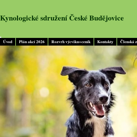
Kynologické sdružení České Budějovice
Úvod
Plán akcí 2026
Rozvrh výcviku+ceník
Kontakty
Členská 