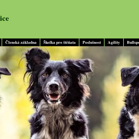
ice
Členská základna
Školka pro štěňata
Poslušnost
Agility
Bullsp