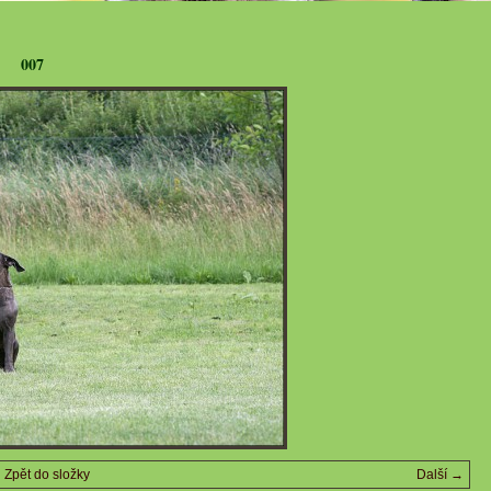
007
Zpět do složky
Další →