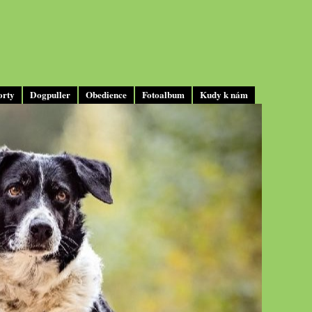
orty
Dogpuller
Obedience
Fotoalbum
Kudy k nám