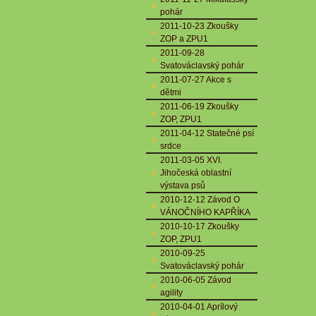
pohár
2011-10-23 Zkoušky
ZOP a ZPU1
2011-09-28
Svatováclavský pohár
2011-07-27 Akce s
dětmi
2011-06-19 Zkoušky
ZOP, ZPU1
2011-04-12 Statečné psí
srdce
2011-03-05 XVI.
Jihočeská oblastní
výstava psů
2010-12-12 Závod O
VÁNOČNÍHO KAPŘÍKA
2010-10-17 Zkoušky
ZOP, ZPU1
2010-09-25
Svatováclavský pohár
2010-06-05 Závod
agility
2010-04-01 Aprílový