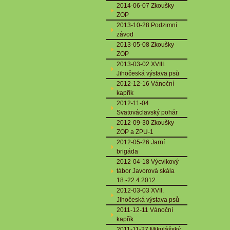
2014-06-07 Zkoušky
ZOP
2013-10-28 Podzimní
závod
2013-05-08 Zkoušky
ZOP
2013-03-02 XVIII.
Jihočeská výstava psů
2012-12-16 Vánoční
kapřík
2012-11-04
Svatováclavský pohár
2012-09-30 Zkoušky
ZOP a ZPU-1
2012-05-26 Jarní
brigáda
2012-04-18 Výcvikový
tábor Javorová skála
18.-22.4.2012
2012-03-03 XVII.
Jihočeská výstava psů
2011-12-11 Vánoční
kapřík
2011-11-27 Mikulášský