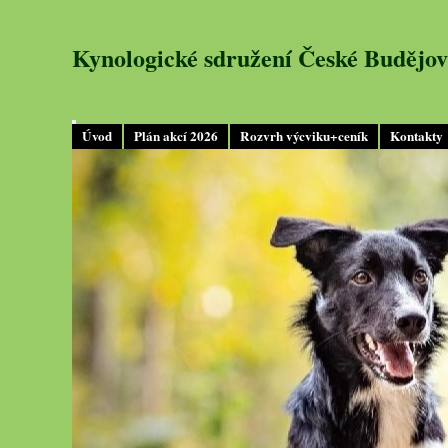
Kynologické sdružení České Budějov
Úvod
Plán akcí 2026
Rozvrh výcviku+ceník
Kontakty