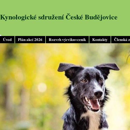
Kynologické sdružení České Budějovice
Úvod
Plán akcí 2026
Rozvrh výcviku+ceník
Kontakty
Členská 