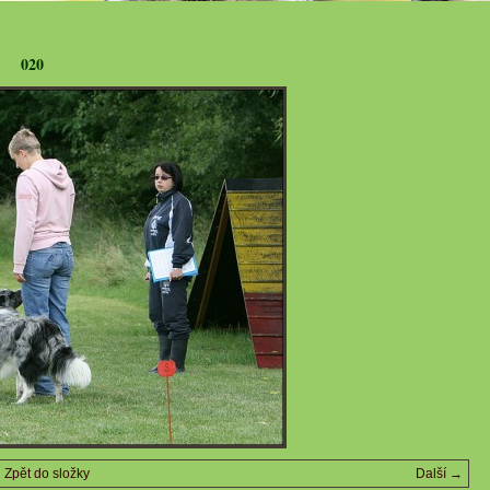
020
Zpět do složky
Další →