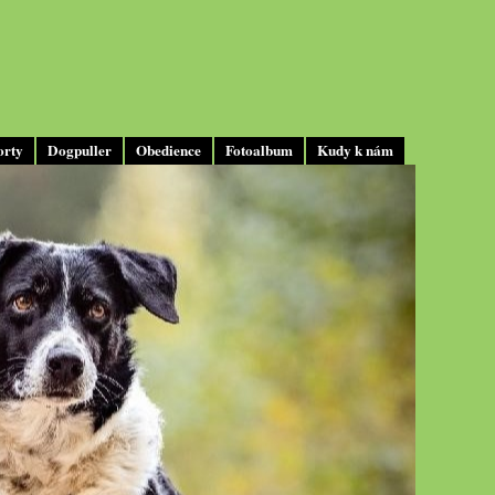
orty
Dogpuller
Obedience
Fotoalbum
Kudy k nám