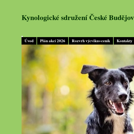
Kynologické sdružení České Budějov
Úvod
Plán akcí 2026
Rozvrh výcviku+ceník
Kontakty