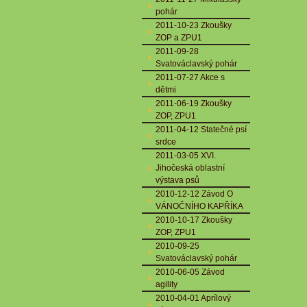
pohár
2011-10-23 Zkoušky
ZOP a ZPU1
2011-09-28
Svatováclavský pohár
2011-07-27 Akce s
dětmi
2011-06-19 Zkoušky
ZOP, ZPU1
2011-04-12 Statečné psí
srdce
2011-03-05 XVI.
Jihočeská oblastní
výstava psů
2010-12-12 Závod O
VÁNOČNÍHO KAPŘÍKA
2010-10-17 Zkoušky
ZOP, ZPU1
2010-09-25
Svatováclavský pohár
2010-06-05 Závod
agility
2010-04-01 Aprílový