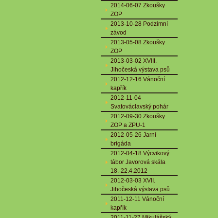
2014-06-07 Zkoušky
ZOP
2013-10-28 Podzimní
závod
2013-05-08 Zkoušky
ZOP
2013-03-02 XVIII.
Jihočeská výstava psů
2012-12-16 Vánoční
kapřík
2012-11-04
Svatováclavský pohár
2012-09-30 Zkoušky
ZOP a ZPU-1
2012-05-26 Jarní
brigáda
2012-04-18 Výcvikový
tábor Javorová skála
18.-22.4.2012
2012-03-03 XVII.
Jihočeská výstava psů
2011-12-11 Vánoční
kapřík
2011-11-27 Mikulášský