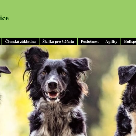
ice
Členská základna
Školka pro štěňata
Poslušnost
Agility
Bullsp