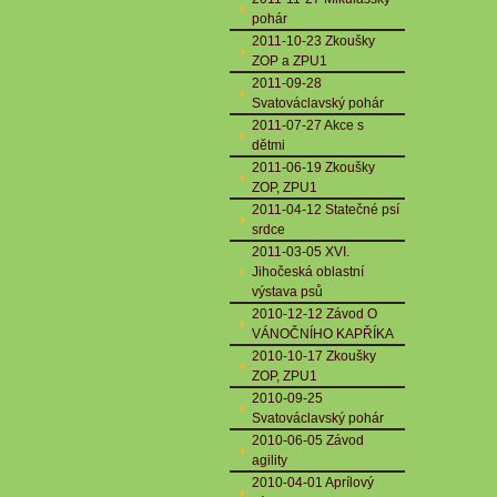
pohár
2011-10-23 Zkoušky
ZOP a ZPU1
2011-09-28
Svatováclavský pohár
2011-07-27 Akce s
dětmi
2011-06-19 Zkoušky
ZOP, ZPU1
2011-04-12 Statečné psí
srdce
2011-03-05 XVI.
Jihočeská oblastní
výstava psů
2010-12-12 Závod O
VÁNOČNÍHO KAPŘÍKA
2010-10-17 Zkoušky
ZOP, ZPU1
2010-09-25
Svatováclavský pohár
2010-06-05 Závod
agility
2010-04-01 Aprílový