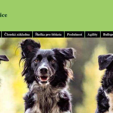
ice
Členská základna
Školka pro štěňata
Poslušnost
Agility
Bullsp