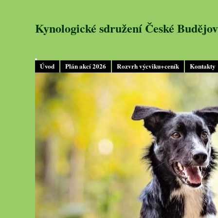
Kynologické sdružení České Budějov
Úvod
Plán akcí 2026
Rozvrh výcviku+ceník
Kontakty