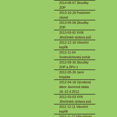
2014-06-07 Zkoušky
ZOP
2013-10-28 Podzimní
závod
2013-05-08 Zkoušky
ZOP
2013-03-02 XVIII.
Jihočeská výstava psů
2012-12-16 Vánoční
kapřík
2012-11-04
Svatováclavský pohár
2012-09-30 Zkoušky
ZOP a ZPU-1
2012-05-26 Jarní
brigáda
2012-04-18 Výcvikový
tábor Javorová skála
18.-22.4.2012
2012-03-03 XVII.
Jihočeská výstava psů
2011-12-11 Vánoční
kapřík
2011-11-27 Mikulášský