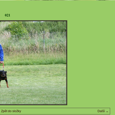
021
Zpět do složky
Další →