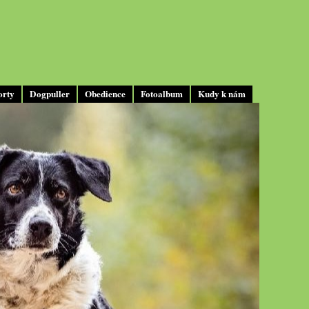
orty
Dogpuller
Obedience
Fotoalbum
Kudy k nám