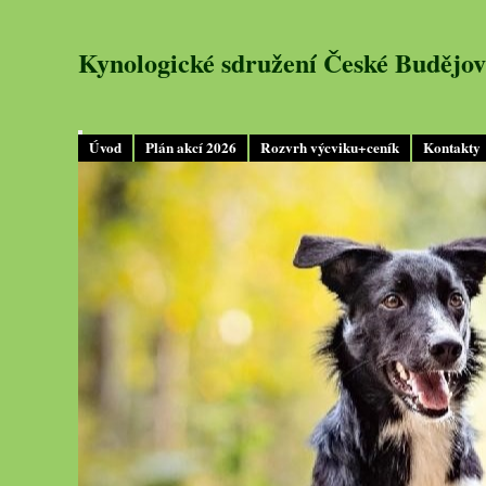
Kynologické sdružení České Budějov
Úvod
Plán akcí 2026
Rozvrh výcviku+ceník
Kontakty