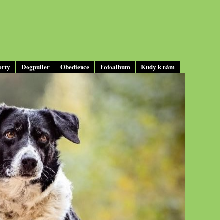
orty
Dogpuller
Obedience
Fotoalbum
Kudy k nám