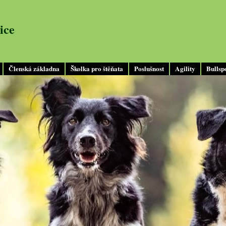
ice
Členská základna
Školka pro štěňata
Poslušnost
Agility
Bullsp