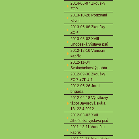
2014-06-07 Zkoušky
ZOP
2013-10-28 Podzimní
závod
2013-05-08 Zkoušky
ZOP
2013-03-02 XVIII.
Jihočeská výstava psů
2012-12-16 Vánoční
kapřík
2012-11-04
Svatováclavský pohár
2012-09-30 Zkoušky
ZOP a ZPU-1
2012-05-26 Jarní
brigáda
2012-04-18 Výcvikový
tábor Javorová skála
18.-22.4.2012
2012-03-03 XVII.
Jihočeská výstava psů
2011-12-11 Vánoční
kapřík
2011-11-27 Mikulášský