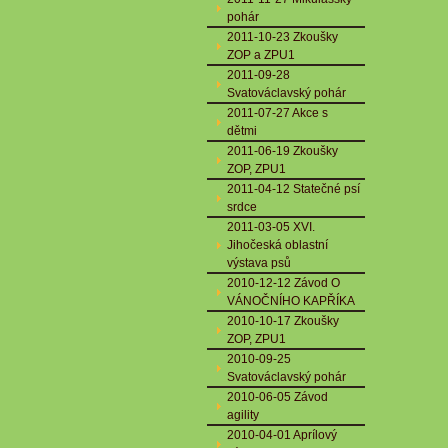
pohár
2011-10-23 Zkoušky
ZOP a ZPU1
2011-09-28
Svatováclavský pohár
2011-07-27 Akce s
dětmi
2011-06-19 Zkoušky
ZOP, ZPU1
2011-04-12 Statečné psí
srdce
2011-03-05 XVI.
Jihočeská oblastní
výstava psů
2010-12-12 Závod O
VÁNOČNÍHO KAPŘÍKA
2010-10-17 Zkoušky
ZOP, ZPU1
2010-09-25
Svatováclavský pohár
2010-06-05 Závod
agility
2010-04-01 Aprílový