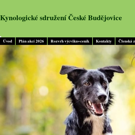
Kynologické sdružení České Budějovice
Úvod
Plán akcí 2026
Rozvrh výcviku+ceník
Kontakty
Členská 