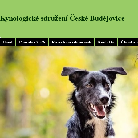
Kynologické sdružení České Budějovice
Úvod
Plán akcí 2026
Rozvrh výcviku+ceník
Kontakty
Členská 