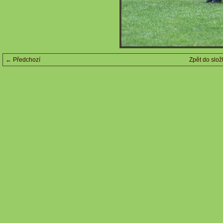
← Předchozí
Zpět do slož