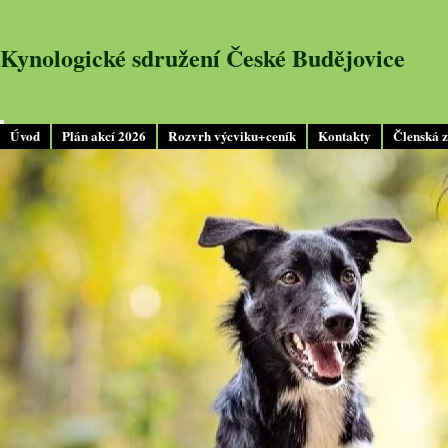
Kynologické sdružení České Budějovice
Úvod
Plán akcí 2026
Rozvrh výcviku+ceník
Kontakty
Členská 