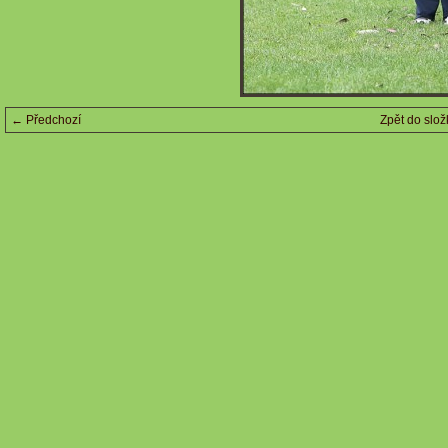
← Předchozí
Zpět do slož