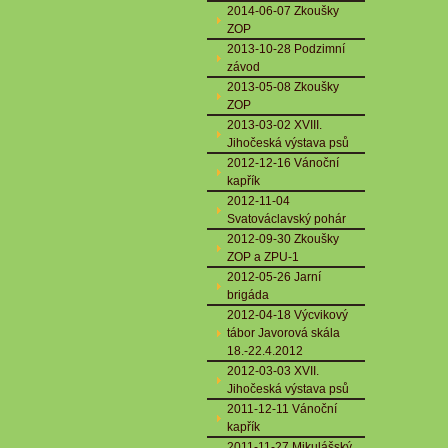
2014-06-07 Zkoušky
ZOP
2013-10-28 Podzimní
závod
2013-05-08 Zkoušky
ZOP
2013-03-02 XVIII.
Jihočeská výstava psů
2012-12-16 Vánoční
kapřík
2012-11-04
Svatováclavský pohár
2012-09-30 Zkoušky
ZOP a ZPU-1
2012-05-26 Jarní
brigáda
2012-04-18 Výcvikový
tábor Javorová skála
18.-22.4.2012
2012-03-03 XVII.
Jihočeská výstava psů
2011-12-11 Vánoční
kapřík
2011-11-27 Mikulášský