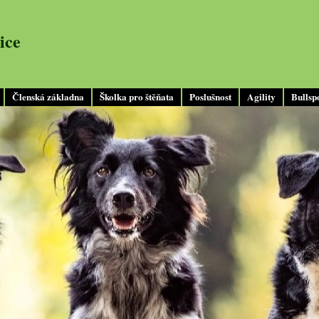
ice
Členská základna
Školka pro štěňata
Poslušnost
Agility
Bullsp