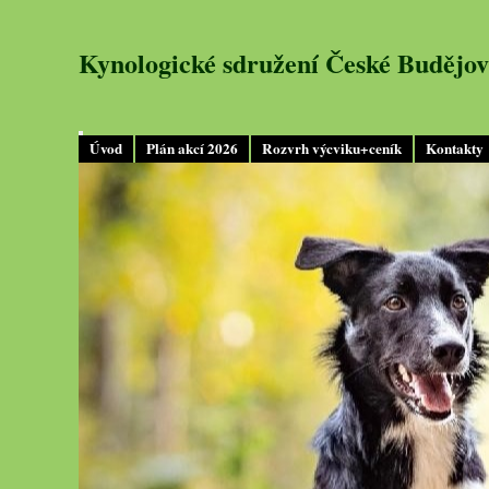
Kynologické sdružení České Budějov
Úvod
Plán akcí 2026
Rozvrh výcviku+ceník
Kontakty