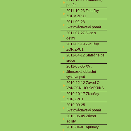
pohár
2011-10-23 Zkoušky
ZOP a ZPU1
2011-09-28
Svatováclavský pohár
2011-07-27 Akce s
dětmi
2011-06-19 Zkoušky
ZOP, ZPU1
2011-04-12 Statečné psí
srdce
2011-03-05 XVI.
Jihočeská oblastní
výstava psů
2010-12-12 Závod O
VÁNOČNÍHO KAPŘÍKA
2010-10-17 Zkoušky
ZOP, ZPU1
2010-09-25
Svatováclavský pohár
2010-06-05 Závod
agility
2010-04-01 Aprílový