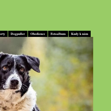
orty
Dogpuller
Obedience
Fotoalbum
Kudy k nám