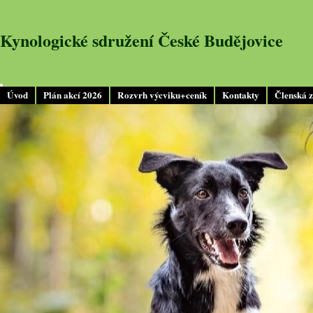
Kynologické sdružení České Budějovice
Úvod
Plán akcí 2026
Rozvrh výcviku+ceník
Kontakty
Členská 