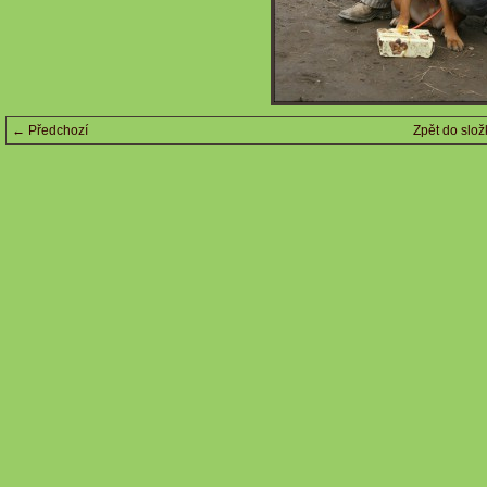
← Předchozí
Zpět do slož