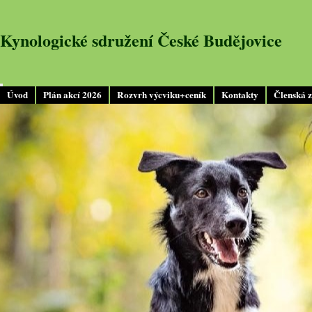
Kynologické sdružení České Budějovice
Úvod
Plán akcí 2026
Rozvrh výcviku+ceník
Kontakty
Členská 