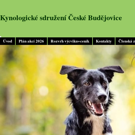
Kynologické sdružení České Budějovice
Úvod
Plán akcí 2026
Rozvrh výcviku+ceník
Kontakty
Členská 