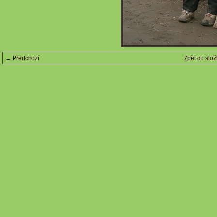
← Předchozí
Zpět do slož