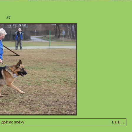
57
Zpět do složky
Další →