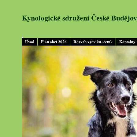
Kynologické sdružení České Budějov
Úvod
Plán akcí 2026
Rozvrh výcviku+ceník
Kontakty