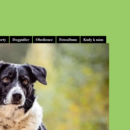
orty
Dogpuller
Obedience
Fotoalbum
Kudy k nám