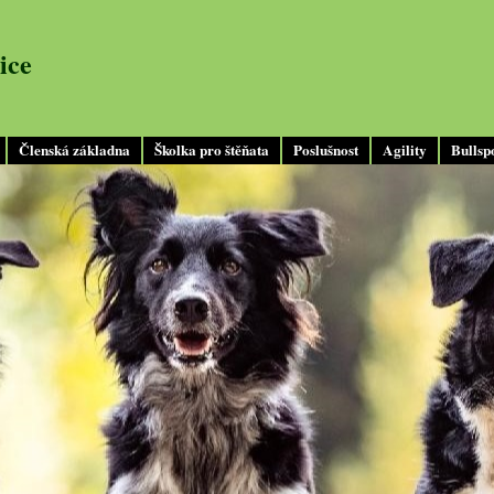
ice
Členská základna
Školka pro štěňata
Poslušnost
Agility
Bullsp