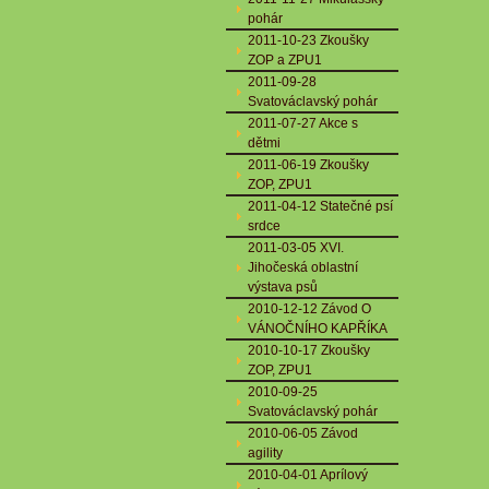
pohár
2011-10-23 Zkoušky
ZOP a ZPU1
2011-09-28
Svatováclavský pohár
2011-07-27 Akce s
dětmi
2011-06-19 Zkoušky
ZOP, ZPU1
2011-04-12 Statečné psí
srdce
2011-03-05 XVI.
Jihočeská oblastní
výstava psů
2010-12-12 Závod O
VÁNOČNÍHO KAPŘÍKA
2010-10-17 Zkoušky
ZOP, ZPU1
2010-09-25
Svatováclavský pohár
2010-06-05 Závod
agility
2010-04-01 Aprílový