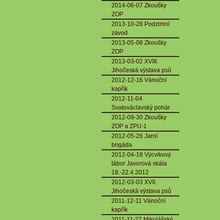
2014-06-07 Zkoušky
ZOP
2013-10-28 Podzimní
závod
2013-05-08 Zkoušky
ZOP
2013-03-02 XVIII.
Jihočeská výstava psů
2012-12-16 Vánoční
kapřík
2012-11-04
Svatováclavský pohár
2012-09-30 Zkoušky
ZOP a ZPU-1
2012-05-26 Jarní
brigáda
2012-04-18 Výcvikový
tábor Javorová skála
18.-22.4.2012
2012-03-03 XVII.
Jihočeská výstava psů
2011-12-11 Vánoční
kapřík
2011-11-27 Mikulášský