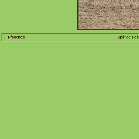
← Předchozí
Zpět do slož