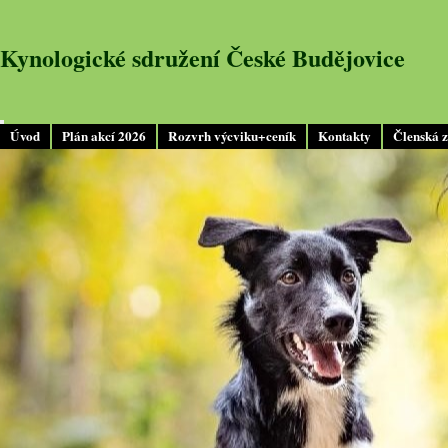
Kynologické sdružení České Budějovice
Úvod
Plán akcí 2026
Rozvrh výcviku+ceník
Kontakty
Členská 