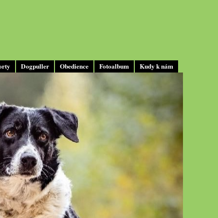
orty
Dogpuller
Obedience
Fotoalbum
Kudy k nám