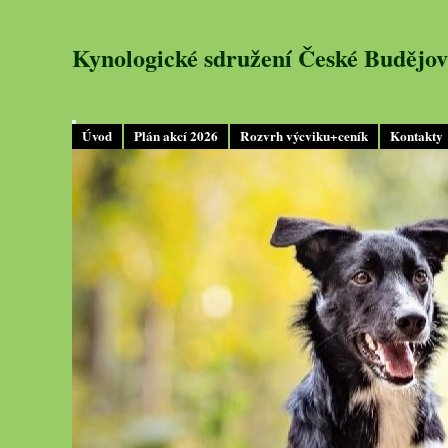
Kynologické sdružení České Budějov
Úvod
Plán akcí 2026
Rozvrh výcviku+ceník
Kontakty