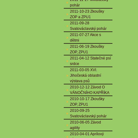
pohár
2011-10-23 Zkoušky
ZOP a ZPU1
2011-09-28
Svatováclavský pohár
2011-07-27 Akce s
dětmi
2011-06-19 Zkoušky
ZOP, ZPU1
2011-04-12 Statečné psí
srdce
2011-03-05 XVI.
Jihočeská oblastní
výstava psů
2010-12-12 Závod O
VÁNOČNÍHO KAPŘÍKA
2010-10-17 Zkoušky
ZOP, ZPU1
2010-09-25
Svatováclavský pohár
2010-06-05 Závod
agility
2010-04-01 Aprílový