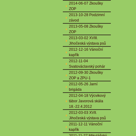
2014-06-07 Zkoušky
ZOP
2013-10-28 Podzimní
závod
2013-05-08 Zkoušky
ZOP
2013-03-02 XVIII.
Jihočeská výstava psů
2012-12-16 Vánoční
kapřík
2012-11-04
Svatováclavský pohár
2012-09-30 Zkoušky
ZOP a ZPU-1
2012-05-26 Jarní
brigáda
2012-04-18 Výcvikový
tábor Javorová skála
18.-22.4.2012
2012-03-03 XVII.
Jihočeská výstava psů
2011-12-11 Vánoční
kapřík
2011-11-27 Mikulášský