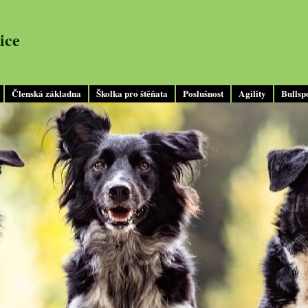
ice
Členská základna
Školka pro štěňata
Poslušnost
Agility
Bullsp