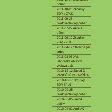
pohár
2011-10-23 Zkoušky
ZOP a ZPU1
2011-09-28
Svatováclavský pohár
2011-07-27 Akce s
dětmi
2011-06-19 Zkoušky
ZOP, ZPU1
2011-04-12 Statečné psí
srdce
2011-03-05 XVI.
Jihočeská oblastní
výstava psů
2010-12-12 Závod O
VÁNOČNÍHO KAPŘÍKA
2010-10-17 Zkoušky
ZOP, ZPU1
2010-09-25
Svatováclavský pohár
2010-06-05 Závod
agility
2010-04-01 Aprílový