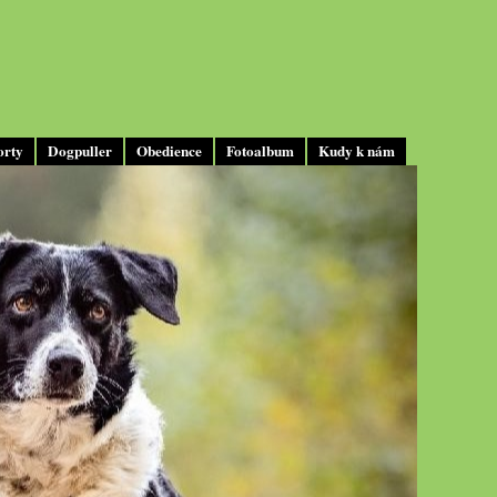
orty
Dogpuller
Obedience
Fotoalbum
Kudy k nám