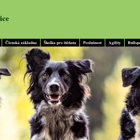
ice
Členská základna
Školka pro štěňata
Poslušnost
Agility
Bullsp