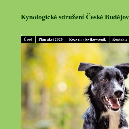
Kynologické sdružení České Budějov
Úvod
Plán akcí 2026
Rozvrh výcviku+ceník
Kontakty