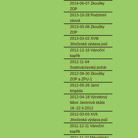
2014-06-07 Zkoušky
ZOP
2013-10-28 Podzimní
závod
2013-05-08 Zkoušky
ZOP
2013-03-02 XVIII.
Jihočeská výstava psů
2012-12-16 Vánoční
kapřík
2012-11-04
Svatováclavský pohár
2012-09-30 Zkoušky
ZOP a ZPU-1
2012-05-26 Jarní
brigáda
2012-04-18 Výcvikový
tábor Javorová skála
18.-22.4.2012
2012-03-03 XVII.
Jihočeská výstava psů
2011-12-11 Vánoční
kapřík
2011-11-27 Mikulášský