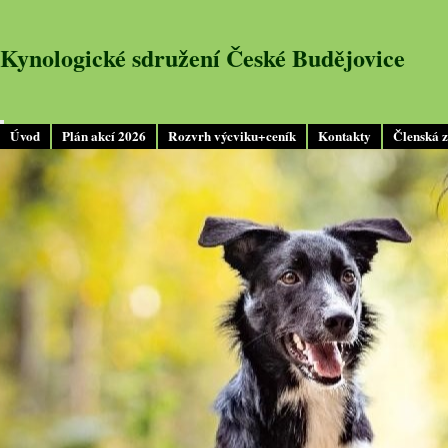
Kynologické sdružení České Budějovice
Úvod
Plán akcí 2026
Rozvrh výcviku+ceník
Kontakty
Členská 