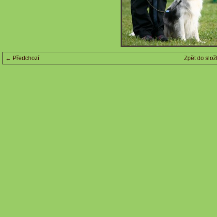
← Předchozí
Zpět do slož