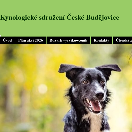
Kynologické sdružení České Budějovice
Úvod
Plán akcí 2026
Rozvrh výcviku+ceník
Kontakty
Členská 