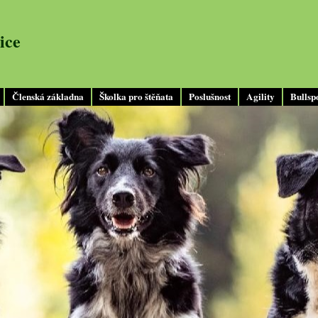
ice
Členská základna
Školka pro štěňata
Poslušnost
Agility
Bullsp