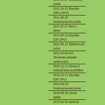
pohár
2011-10-23 Zkoušky
ZOP a ZPU1
2011-09-28
Svatováclavský pohár
2011-07-27 Akce s
dětmi
2011-06-19 Zkoušky
ZOP, ZPU1
2011-04-12 Statečné psí
srdce
2011-03-05 XVI.
Jihočeská oblastní
výstava psů
2010-12-12 Závod O
VÁNOČNÍHO KAPŘÍKA
2010-10-17 Zkoušky
ZOP, ZPU1
2010-09-25
Svatováclavský pohár
2010-06-05 Závod
agility
2010-04-01 Aprílový