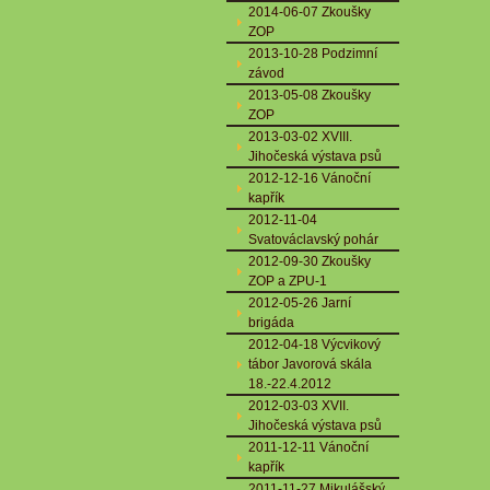
2014-06-07 Zkoušky
ZOP
2013-10-28 Podzimní
závod
2013-05-08 Zkoušky
ZOP
2013-03-02 XVIII.
Jihočeská výstava psů
2012-12-16 Vánoční
kapřík
2012-11-04
Svatováclavský pohár
2012-09-30 Zkoušky
ZOP a ZPU-1
2012-05-26 Jarní
brigáda
2012-04-18 Výcvikový
tábor Javorová skála
18.-22.4.2012
2012-03-03 XVII.
Jihočeská výstava psů
2011-12-11 Vánoční
kapřík
2011-11-27 Mikulášský