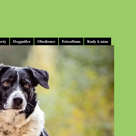
orty
Dogpuller
Obedience
Fotoalbum
Kudy k nám