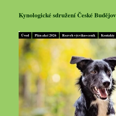
Kynologické sdružení České Budějov
Úvod
Plán akcí 2026
Rozvrh výcviku+ceník
Kontakty