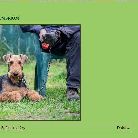
CM8R0330
Zpět do složky
Další →