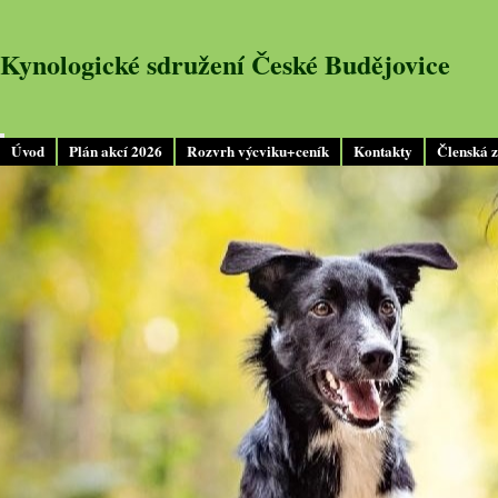
Kynologické sdružení České Budějovice
Úvod
Plán akcí 2026
Rozvrh výcviku+ceník
Kontakty
Členská 