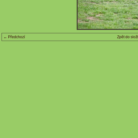
← Předchozí
Zpět do slož