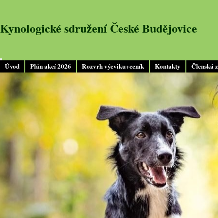
Kynologické sdružení České Budějovice
Úvod
Plán akcí 2026
Rozvrh výcviku+ceník
Kontakty
Členská 