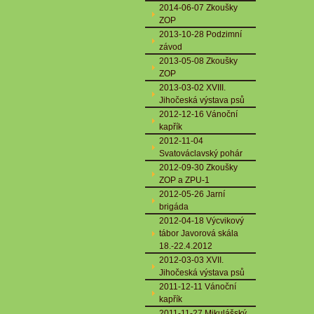
2014-06-07 Zkoušky
ZOP
2013-10-28 Podzimní
závod
2013-05-08 Zkoušky
ZOP
2013-03-02 XVIII.
Jihočeská výstava psů
2012-12-16 Vánoční
kapřík
2012-11-04
Svatováclavský pohár
2012-09-30 Zkoušky
ZOP a ZPU-1
2012-05-26 Jarní
brigáda
2012-04-18 Výcvikový
tábor Javorová skála
18.-22.4.2012
2012-03-03 XVII.
Jihočeská výstava psů
2011-12-11 Vánoční
kapřík
2011-11-27 Mikulášský