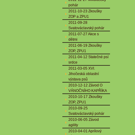
pohár
2011-10-23 Zkoušky
ZOP a ZPU1
2011-09-28
Svatováclavský pohár
2011-07-27 Akce s
dětmi
2011-06-19 Zkoušky
ZOP, ZPU1
2011-04-12 Statečné psí
srdce
2011-03-05 XVI.
Jihočeská oblastní
výstava psů
2010-12-12 Závod O
VÁNOČNÍHO KAPŘÍKA
2010-10-17 Zkoušky
ZOP, ZPU1
2010-09-25
Svatováclavský pohár
2010-06-05 Závod
agility
2010-04-01 Aprílový