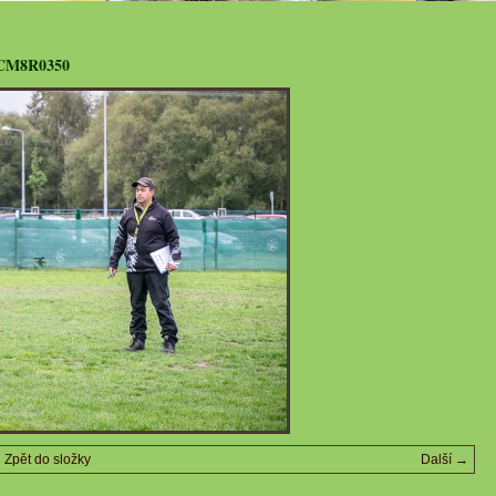
CM8R0350
Zpět do složky
Další →