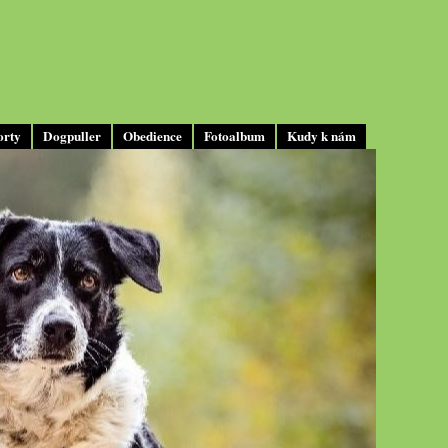
orty
Dogpuller
Obedience
Fotoalbum
Kudy k nám