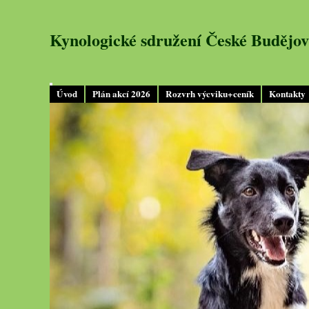
Kynologické sdružení České Budějov
Úvod
Plán akcí 2026
Rozvrh výcviku+ceník
Kontakty