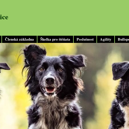
ice
Členská základna
Školka pro štěňata
Poslušnost
Agility
Bullsp