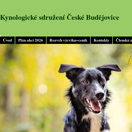
Kynologické sdružení České Budějovice
Úvod
Plán akcí 2026
Rozvrh výcviku+ceník
Kontakty
Členská 