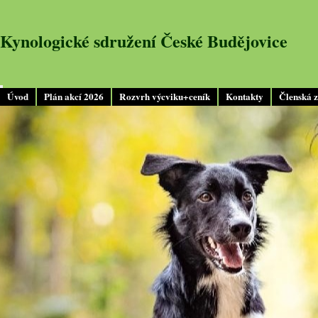
Kynologické sdružení České Budějovice
Úvod
Plán akcí 2026
Rozvrh výcviku+ceník
Kontakty
Členská 